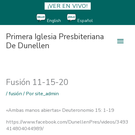
¡VER EN VIVO!
English
Español
Primera Iglesia Presbiteriana
Men
De Dunellen
princ
Fusión 11-15-20
/
fusión
/ Por
site_admin
«Ambas manos abiertas» Deuteronomio 15: 1-19
https://www.facebook.com/DunellenPres/videos/3493
414804044989/