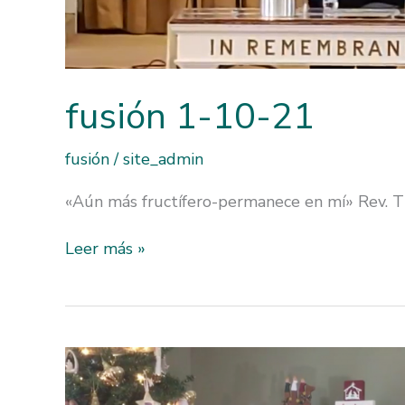
fusión 1-10-21
fusión
/
site_admin
«Aún más fructífero-permanece en mí» Rev. 
fusión
Leer más »
1-
10-
21