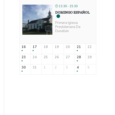
13:30 - 15:30
DOMINGO ESPAÑOL
Primera Iglesia
Presbiteriana De
Dunellen
16
17
18
19
20
21
22
23
24
25
26
27
28
29
30
31
1
2
3
4
5