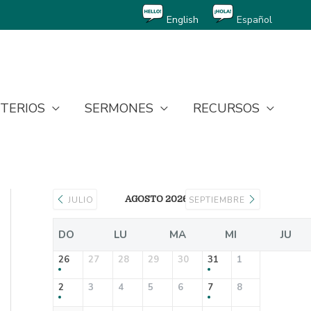
English
Español
STERIOS
SERMONES
RECURSOS
AGOSTO 2026
JULIO
SEPTIEMBRE
DO
LU
MA
MI
JU
26
27
28
29
30
31
1
2
3
4
5
6
7
8