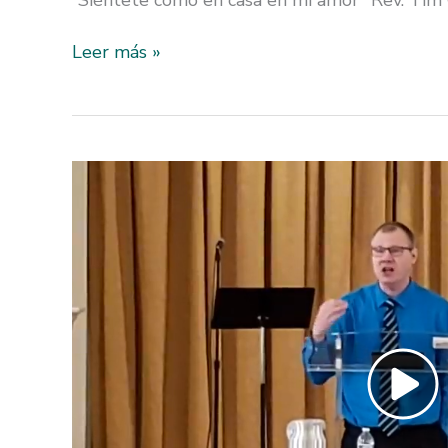
Fusion
Leer más »
1-
24-
21