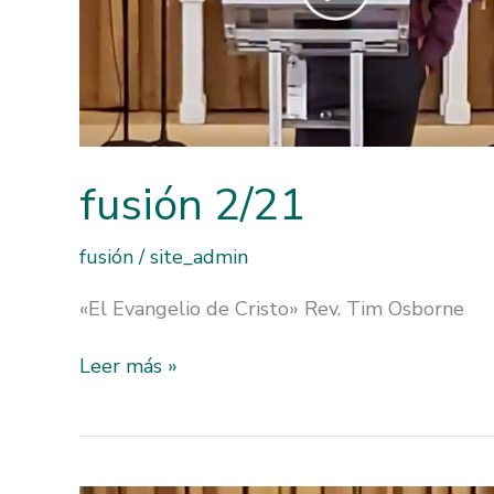
fusión 2/21
fusión
/
site_admin
«El Evangelio de Cristo» Rev. Tim Osborne
fusión
Leer más »
2/21