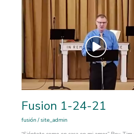
Fusion 1-24-21
fusión
/
site_admin
“Siéntete como en casa en mi amor” Rev. Tim