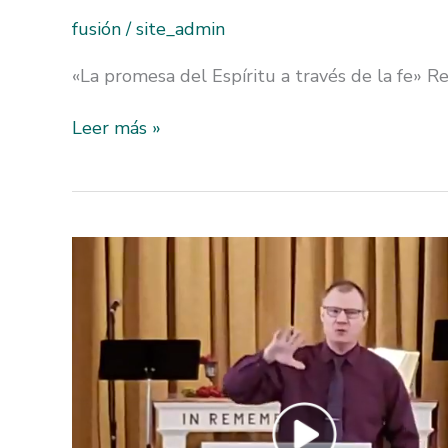
fusión
/
site_admin
«La promesa del Espíritu a través de la fe» R
fusión
Leer más »
21/03/21