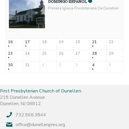
DOMINGO ESPAÑOL
Primera Iglesia Presbiteriana De Dunellen
16
17
18
19
20
21
22
23
24
25
26
27
28
29
30
31
1
2
3
4
5
First Presbyterian Church of Dunellen
218 Dunellen Avenue
Dunellen, NJ 08812
732.968.3844
office@dunellenpres.org