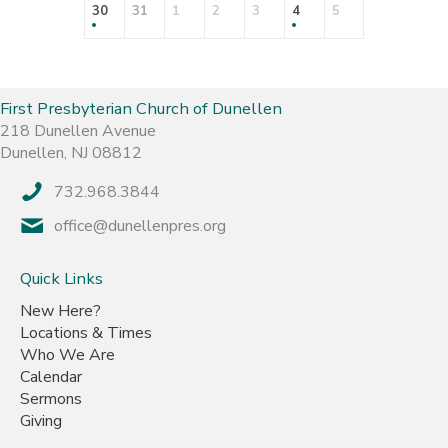
30
31
1
2
3
4
5
First Presbyterian Church of Dunellen
218 Dunellen Avenue
Dunellen, NJ 08812
732.968.3844
office@dunellenpres.org
Quick Links
New Here?
Locations & Times
Who We Are
Calendar
Sermons
Giving