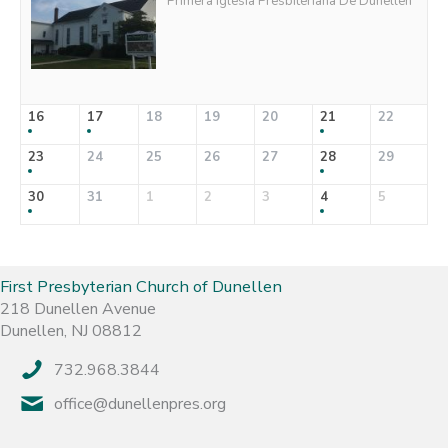
Primera Iglesia Presbiteriana De Dunellen
16
17
18
19
20
21
22
23
24
25
26
27
28
29
30
31
1
2
3
4
5
First Presbyterian Church of Dunellen
218 Dunellen Avenue
Dunellen, NJ 08812
732.968.3844
office@dunellenpres.org